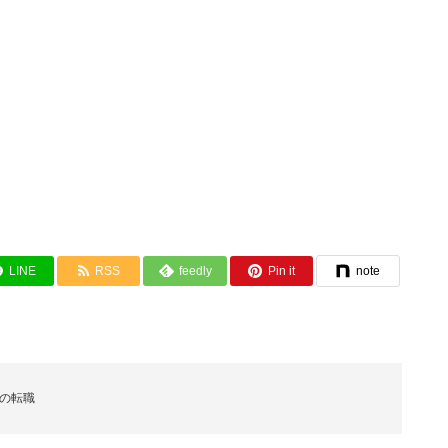
LINE
RSS
feedly
Pin it
note
ーの転職