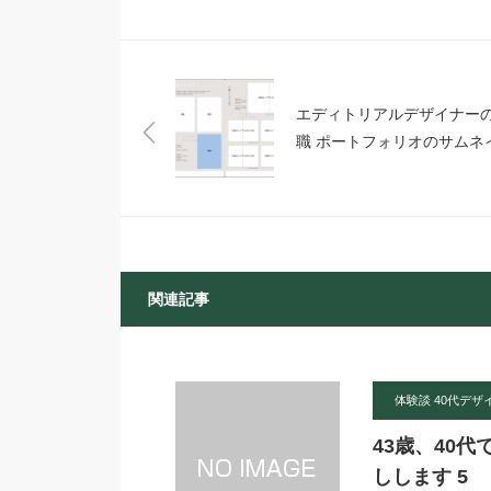
エディトリアルデザイナー
職 ポートフォリオのサムネ
関連記事
体験談 40代デザ
43歳、40
しします 5