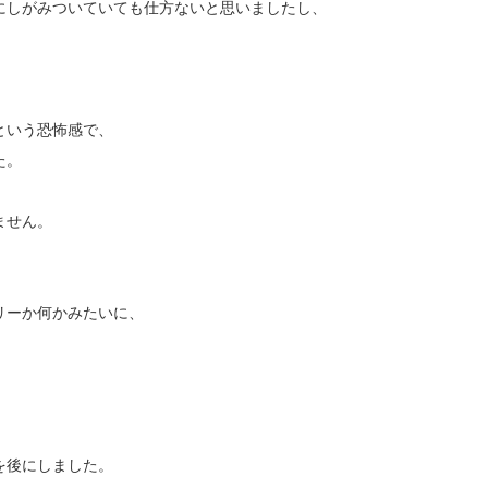
にしがみついていても仕方ないと思いましたし、
という恐怖感で、
た。
ません。
リーか何かみたいに、
を後にしました。