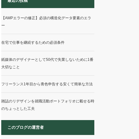
最近の投稿
【AMPエラーの修正】必須の構造化データ要素のエラ
ー
在宅で仕事を継続するための必須条件
紙媒体のデザイナーとして50代で失業しないために1番
大切なこと
フリーランス1年目から青色申告する安くて簡単な方法
雑誌のリデザインを就職活動ポートフォリオに載せる時
のちょっとした工夫
このブログの運営者