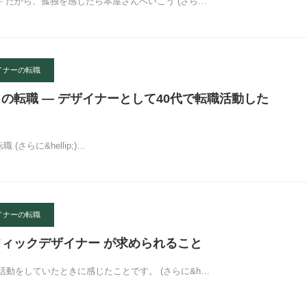
手 だから、孤独を感じたら本屋さんへいこう (さら…
イナーの転職
目の転職 — デザイナーとして40代で転職活動した
(さらに&hellip;)…
イナーの転職
フィックデザイナー が求められること
活動をしていたときに感じたことです。 (さらに&h…