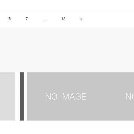
6
7
…
18
»
エディトリアル ポートフォリオ-未経
験
フリーラン