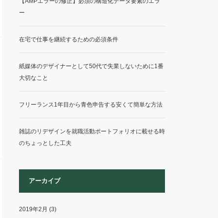
【AMPエラーの修正】必須の構造化データ要素のエラ
ー
在宅で仕事を継続するための必須条件
紙媒体のデザイナーとして50代で失業しないために1番
大切なこと
フリーランス1年目から青色申告する安くて簡単な方法
雑誌のリデザインを就職活動ポートフォリオに載せる時
のちょっとした工夫
アーカイブ
2019年2月
(3)