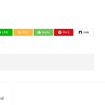
LINE
RSS
feedly
Pin it
note
の必