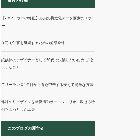
最近の投稿
【AMPエラーの修正】必須の構造化データ要素のエラ
ー
在宅で仕事を継続するための必須条件
紙媒体のデザイナーとして50代で失業しないために1番
大切なこと
フリーランス1年目から青色申告する安くて簡単な方法
雑誌のリデザインを就職活動ポートフォリオに載せる時
のちょっとした工夫
このブログの運営者